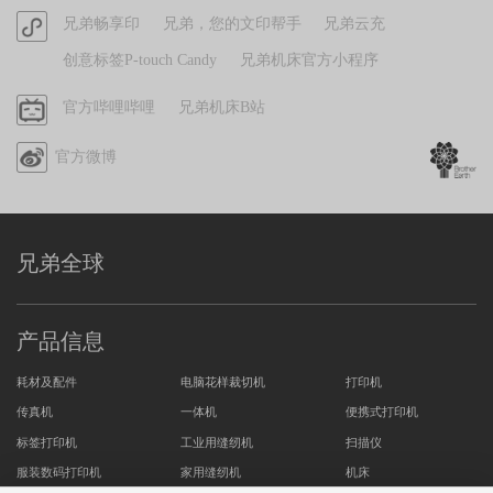
方
官
兄弟畅享印
兄弟，您的文印帮手
兄弟云充
小
方
红
创意标签P-touch Candy
兄弟机床官方小程序
小
书
程
哔
官方哔哩哔哩
兄弟机床B站
序
哩
官方微博
哔
哩
兄弟全球
产品信息
耗材及配件
电脑花样裁切机
打印机
传真机
一体机
便携式打印机
标签打印机
工业用缝纫机
扫描仪
服装数码打印机
家用缝纫机
机床