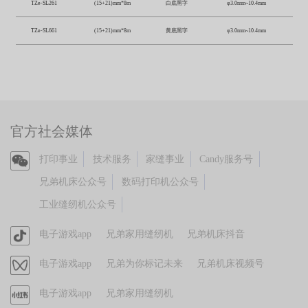
TZe-SL261
(15+21)mm*8m
白底黑字
φ3.0mm~10.4mm
TZe-SL661
(15+21)mm*8m
黄底黑字
φ3.0mm~10.4mm
官方社会媒体
官
打印事业
技术服务
家缝事业
Candy服务号
方
兄弟机床公众号
数码打印机公众号
微
工业缝纫机公众号
信
官
电子游戏app
兄弟家用缝纫机
兄弟机床抖音
方
视
电子游戏app
兄弟为你标记未来
兄弟机床视频号
抖
频
音
官
电子游戏app
兄弟家用缝纫机
号