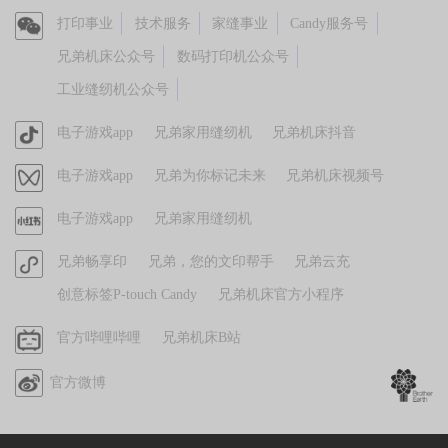
官
打印事业
技术服务
家缝事业
Candy服务号
方
兄弟机床公众号
数码打印机公众号
微
工业缝纫机公众号
信
官
电子游戏app
兄弟家用缝纫机
兄弟机床抖音
方
视
电子游戏app
兄弟为你标记未来
兄弟机床视频号
抖
频
音
官
电子游戏app
兄弟家用缝纫机
号
方
官
兄弟畅享印
兄弟，您的文印帮手
兄弟云充
小
方
红
创意标签P-touch Candy
兄弟机床官方小程序
小
书
程
哔
官方哔哩哔哩
兄弟机床B站
序
哩
官方微博
哔
哩