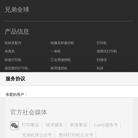
兄弟全球
产品信息
耗材及配件
电脑花样裁切机
打印机
传真机
一体机
便携式打印机
标签打印机
工业用缝纫机
扫描仪
服装数码打印机
家用缝纫机
机床
商用绣花机
服务协议
销售与服务
新闻资讯
关于兄弟
亲爱的用户：
销售网络
促销活动
公司简介
感谢您使用Brother产品及服务！
维修网络
企业新闻
Brother集团
官方社会媒体
为了持续向您提供更加丰富的产品功能，更智能、高效的使用体验，不断提升
服务及下载
CSR活动
用户满意度，基于产品功能运行与服务的迭代需求， 我们需要对您在使用
官
打印事业
技术服务
家缝事业
Candy服务号
安全问题支持
招聘专区
Brother产品及服务的过程中，产生的必要数据（如设备信息、配置参数等）进
方
兄弟机床公众号
数码打印机公众号
Brother Earth
行收集、处理。 这些数据将有助于我们精准优化打印效率、提升响应速度及满