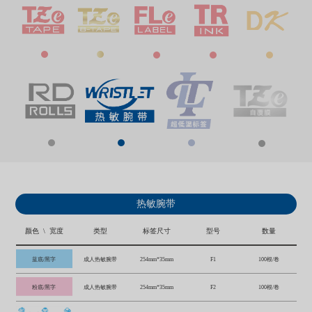
热敏腕带
颜色 \ 宽度
类型
标签尺寸
型号
数量
蓝底/黑字
成人热敏腕带
254mm*35mm
F1
100根/卷
粉底/黑字
成人热敏腕带
254mm*35mm
F2
100根/卷