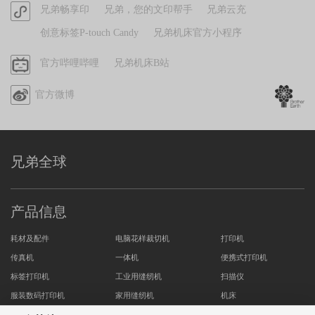
官
兄弟畅享印
兄弟，您的文印帮手
兄弟云充
小
方
红
创意标签P-touch Candy
兄弟机床官方小程序
小
书
程
哔
官方哔哩哔哩
兄弟机床B站
序
哩
官方微博
哔
哩
兄弟全球
产品信息
耗材及配件
电脑花样裁切机
打印机
传真机
一体机
便携式打印机
标签打印机
工业用缝纫机
扫描仪
服装数码打印机
家用缝纫机
机床
商用绣花机