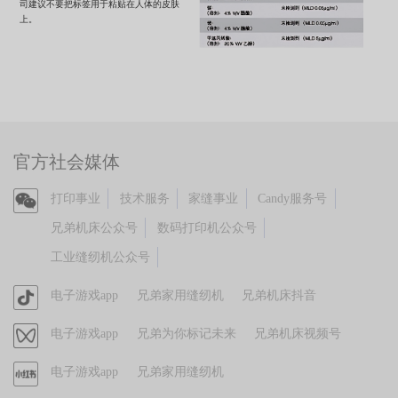
司建议不要把标签用于粘贴在人体的皮肤
上。
官方社会媒体
官
打印事业
技术服务
家缝事业
Candy服务号
方
兄弟机床公众号
数码打印机公众号
微
工业缝纫机公众号
信
官
电子游戏app
兄弟家用缝纫机
兄弟机床抖音
方
视
电子游戏app
兄弟为你标记未来
兄弟机床视频号
抖
频
音
官
电子游戏app
兄弟家用缝纫机
号
方