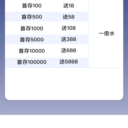
机
打印机
一体机
标签机
新闻资讯
2026-07-29
购机纠结怎么办？Brother“畅享绣”APP地图板块一键解
锁周边手作课堂