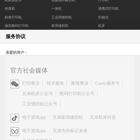
耗材及配件
电脑花样裁切机
打印机
传真机
一体机
便携式打印机
标签打印机
工业用缝纫机
扫描仪
服装数码打印机
家用缝纫机
机床
商用绣花机
服务协议
销售与服务
新闻资讯
关于兄弟
亲爱的用户：
销售网络
促销活动
公司简介
感谢您使用Brother产品及服务！
维修网络
企业新闻
Brother集团
官方社会媒体
为了持续向您提供更加丰富的产品功能，更智能、高效的使用体验，不断提升
服务及下载
CSR活动
用户满意度，基于产品功能运行与服务的迭代需求， 我们需要对您在使用
官
打印事业
技术服务
家缝事业
Candy服务号
安全问题支持
招聘专区
Brother产品及服务的过程中，产生的必要数据（如设备信息、配置参数等）进
方
兄弟机床公众号
数码打印机公众号
Brother Earth
行收集、处理。 这些数据将有助于我们精准优化打印效率、提升响应速度及满
微
足个性化需求，让每一次操作都更贴合您的期望。
其它在华企业
工业缝纫机公众号
信
我们深知，您的信任是我们最宝贵的财富！我们非常重视保护您的个人信息、
官
电子游戏app
兄弟家用缝纫机
兄弟机床抖音
隐私及数据，始终将您的个人信息、隐私与数据安全置于首位， 为此我们将在
方
严格遵守中华人民共和国《网络安全法》、《数据安全法》、《个人信息保护
版权声明
关于网络隐私条款
联系我们
网站地图
视
电子游戏app
兄弟为你标记未来
抖
法》等法律、行政法规的要求， 并在落实国家有关标准与行业实践的基础上，
频
音
沪ICP备05053924号-7
沪公网安备 31010502000388号
上海网警网