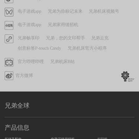
方
视
电子游戏app
兄弟为你标记未来
兄弟机床视频号
抖
频
音
官
电子游戏app
兄弟家用缝纫机
号
方
官
兄弟畅享印
兄弟，您的文印帮手
兄弟云充
小
方
红
创意标签P-touch Candy
兄弟机床官方小程序
小
书
程
哔
官方哔哩哔哩
兄弟机床B站
序
哩
官方微博
哔
哩
兄弟全球
产品信息