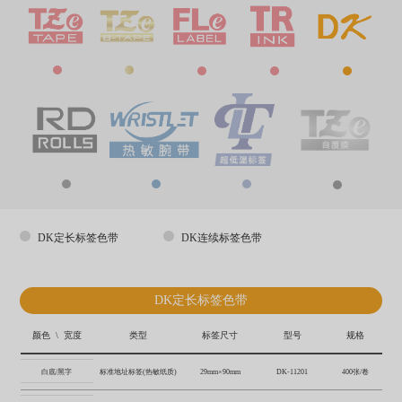
DK定长标签色带
DK连续标签色带
DK定长标签色带
颜色 \ 宽度
类型
标签尺寸
型号
规格
白底/黑字
标准地址标签(热敏纸质)
29mm×90mm
DK-11201
400张/卷