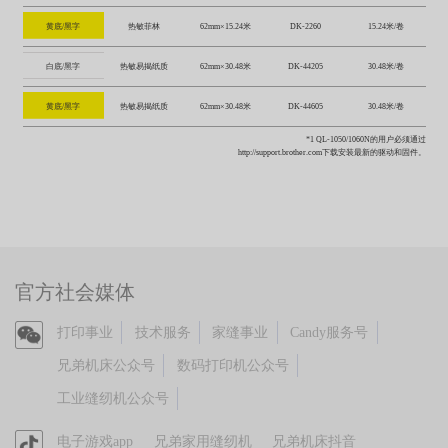
黄底/黑字
热敏菲林
62mm×15.24米
DK-2260
15.24米/卷
白底/黑字
热敏易揭纸质
62mm×30.48米
DK-44205
30.48米/卷
黄底/黑字
热敏易揭纸质
62mm×30.48米
DK-44605
30.48米/卷
*1 QL-1050/1060N的用户必须通过
http://support.brother.com
下载安装最新的驱动和固件。
官方社会媒体
官
打印事业
技术服务
家缝事业
Candy服务号
方
兄弟机床公众号
数码打印机公众号
微
工业缝纫机公众号
信
官
电子游戏app
兄弟家用缝纫机
兄弟机床抖音