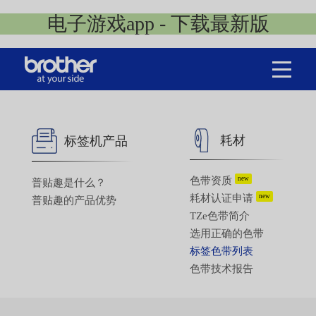
电子游戏app - 下载最新版
耗材
标签机产品
色带资质
new
普贴趣是什么？
耗材认证申请
new
普贴趣的产品优势
TZe色带简介
选用正确的色带
标签色带列表
色带技术报告